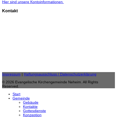
Hier sind unsere Kontoinformationen.
Kontakt
Gemeindebüro
Anke Burgard
Burgstraße 11,
59755 Arnsberg
Telefon: 02932 46 25 20
Fax: 02932 / 46 25 85
gemeindebuero.neheim (at) evkirche-so-ar.de
E-Mail:
Impressum
|
Haftungsausschluss / Datenschutzerklärung
© 2026 Evangelische Kirchengemeinde Neheim. All Rights
Reserved.
Start
Gemeinde
Gebäude
Kontakte
Gottesdienste
Konzeption