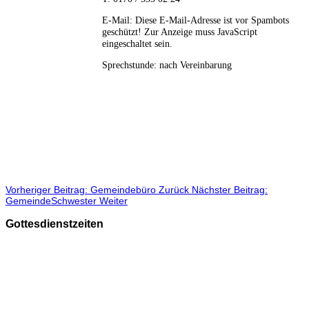
E-Mail:
Diese E-Mail-Adresse ist vor Spambots
geschützt! Zur Anzeige muss JavaScript
eingeschaltet sein.
Sprechstunde:
nach Vereinbarung
Vorheriger Beitrag: Gemeindebüro
Zurück
Nächster Beitrag:
GemeindeSchwester
Weiter
Gottesdienstzeiten
Sonntags
9.30 Uhr in der Christuskirche
A
n Feiertagen gelten gelegentlich Sonderzeiten.