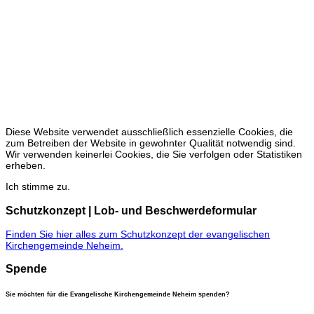
Die Öffnungszeiten der Christuskirche
vom 01.04. bis 31.10
freitags 15 - 17 Uhr
sonntags 15 - 17 Uhr
keine Öffnung vom 27.12. bis 31.03
Diese Website verwendet ausschließlich essenzielle Cookies, die
zum Betreiben der Website in gewohnter Qualität notwendig sind.
Wir verwenden keinerlei Cookies, die Sie verfolgen oder Statistiken
erheben.
Ich stimme zu.
Schutzkonzept | Lob- und Beschwerdeformular
Finden Sie hier alles zum Schutzkonzept der evangelischen
Kirchengemeinde Neheim.
Spende
Sie möchten für die Evangelische Kirchengemeinde Neheim spenden?