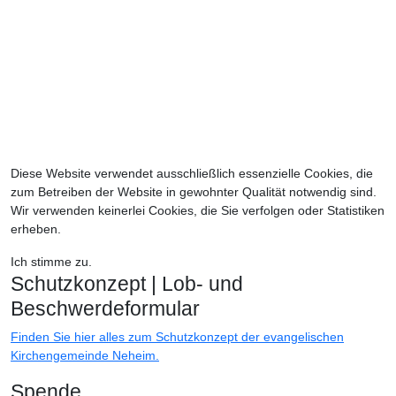
Die Öffnungszeiten der Christuskirche
vom 01.04. bis 31.10
freitags 15 - 17 Uhr
sonntags 15 - 17 Uhr
keine Öffnung vom 27.12. bis 31.03
Diese Website verwendet ausschließlich essenzielle Cookies, die
zum Betreiben der Website in gewohnter Qualität notwendig sind.
Wir verwenden keinerlei Cookies, die Sie verfolgen oder Statistiken
erheben.
Ich stimme zu.
Schutzkonzept | Lob- und
Beschwerdeformular
Finden Sie hier alles zum Schutzkonzept der evangelischen
Kirchengemeinde Neheim.
Spende