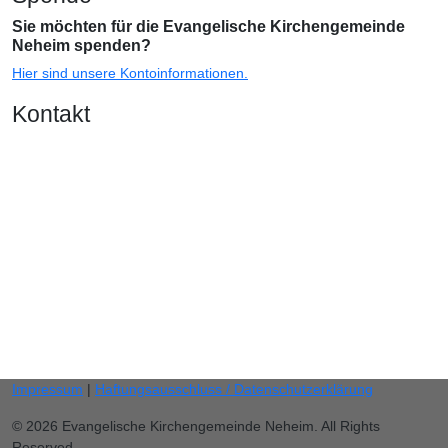
Sie möchten für die Evangelische Kirchengemeinde
Neheim spenden?
Hier sind unsere Kontoinformationen.
Kontakt
Gemeindebüro
Anke Burgard
Burgstraße 11,
59755 Arnsberg
Telefon: 02932 46 25 20
Fax: 02932 / 46 25 85
gemeindebuero.neheim (at) evkirche-so-ar.de
E-Mail:
Impressum
|
Haftungsausschluss / Datenschutzerklärung
© 2026 Evangelische Kirchengemeinde Neheim. All Rights
Reserved.