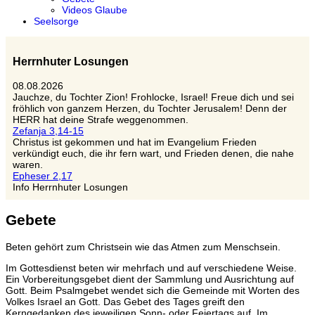
Videos Glaube
Seelsorge
Herrnhuter Losungen
08.08.2026
Jauchze, du Tochter Zion! Frohlocke, Israel! Freue dich und sei
fröhlich von ganzem Herzen, du Tochter Jerusalem! Denn der
HERR hat deine Strafe weggenommen.
Zefanja 3,14-15
Christus ist gekommen und hat im Evangelium Frieden
verkündigt euch, die ihr fern wart, und Frieden denen, die nahe
waren.
Epheser 2,17
Info Herrnhuter Losungen
Gebete
Beten gehört zum Christsein wie das Atmen zum Menschsein.
Im Gottesdienst beten wir mehrfach und auf verschiedene Weise.
Ein Vorbereitungsgebet dient der Sammlung und Ausrichtung auf
Gott. Beim Psalmgebet wendet sich die Gemeinde mit Worten des
Volkes Israel an Gott. Das Gebet des Tages greift den
Kerngedanken des jeweiligen Sonn- oder Feiertags auf. Im