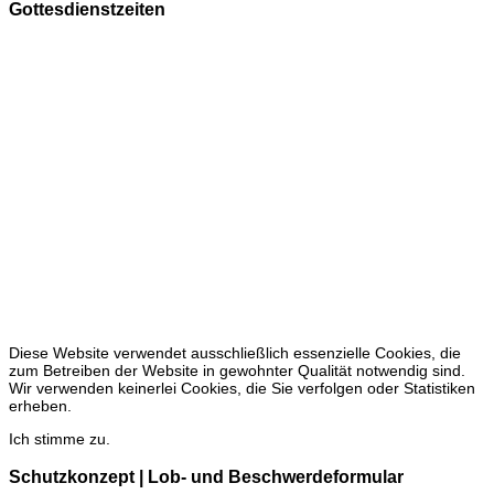
Gottesdienstzeiten
Sonntags
9.30 Uhr in der Christuskirche
A
n Feiertagen gelten gelegentlich Sonderzeiten.
Die Öffnungszeiten der Christuskirche
vom 01.04. bis 31.10
freitags 15 - 17 Uhr
sonntags 15 - 17 Uhr
keine Öffnung vom 27.12. bis 31.03
Diese Website verwendet ausschließlich essenzielle Cookies, die
zum Betreiben der Website in gewohnter Qualität notwendig sind.
Wir verwenden keinerlei Cookies, die Sie verfolgen oder Statistiken
erheben.
Ich stimme zu.
Schutzkonzept | Lob- und Beschwerdeformular