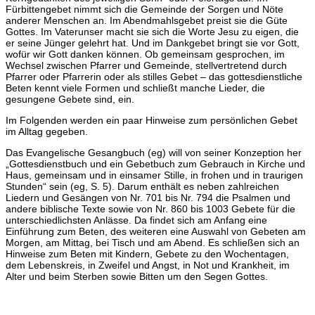
Fürbittengebet nimmt sich die Gemeinde der Sorgen und Nöte
anderer Menschen an. Im Abendmahlsgebet preist sie die Güte
Gottes. Im Vaterunser macht sie sich die Worte Jesu zu eigen, die
er seine Jünger gelehrt hat. Und im Dankgebet bringt sie vor Gott,
wofür wir Gott danken können. Ob gemeinsam gesprochen, im
Wechsel zwischen Pfarrer und Gemeinde, stellvertretend durch
Pfarrer oder Pfarrerin oder als stilles Gebet – das gottesdienstliche
Beten kennt viele Formen und schließt manche Lieder, die
gesungene Gebete sind, ein.
Im Folgenden werden ein paar Hinweise zum persönlichen Gebet
im Alltag gegeben.
Das Evangelische Gesangbuch (eg) will von seiner Konzeption her
„Gottesdienstbuch und ein Gebetbuch zum Gebrauch in Kirche und
Haus, gemeinsam und in einsamer Stille, in frohen und in traurigen
Stunden“ sein (eg, S. 5). Darum enthält es neben zahlreichen
Liedern und Gesängen von Nr. 701 bis Nr. 794 die Psalmen und
andere biblische Texte sowie von Nr. 860 bis 1003 Gebete für die
unterschiedlichsten Anlässe. Da findet sich am Anfang eine
Einführung zum Beten, des weiteren eine Auswahl von Gebeten am
Morgen, am Mittag, bei Tisch und am Abend. Es schließen sich an
Hinweise zum Beten mit Kindern, Gebete zu den Wochentagen,
dem Lebenskreis, in Zweifel und Angst, in Not und Krankheit, im
Alter und beim Sterben sowie Bitten um den Segen Gottes.