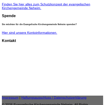
Finden Sie hier alles zum Schutzkonzept der evangelischen
Kirchengemeinde Neheim.
Spende
Sie möchten für die Evangelische Kirchengemeinde Neheim spenden?
Hier sind unsere Kontoinformationen.
Kontakt
Gemeindebüro
Anke Burgard
Burgstraße 11,
59755 Arnsberg
Telefon: 02932 46 25 20
Fax: 02932 / 46 25 85
gemeindebuero.neheim (at) evkirche-so-ar.de
E-Mail:
Impressum
|
Haftungsausschluss / Datenschutzerklärung
© 2026 Evangelische Kirchengemeinde Neheim. All Rights