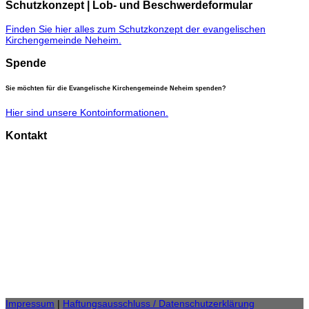
Schutzkonzept | Lob- und Beschwerdeformular
Finden Sie hier alles zum Schutzkonzept der evangelischen
Kirchengemeinde Neheim.
Spende
Sie möchten für die Evangelische Kirchengemeinde Neheim spenden?
Hier sind unsere Kontoinformationen.
Kontakt
Gemeindebüro
Anke Burgard
Burgstraße 11,
59755 Arnsberg
Telefon: 02932 46 25 20
Fax: 02932 / 46 25 85
gemeindebuero.neheim (at) evkirche-so-ar.de
E-Mail:
Impressum
|
Haftungsausschluss / Datenschutzerklärung