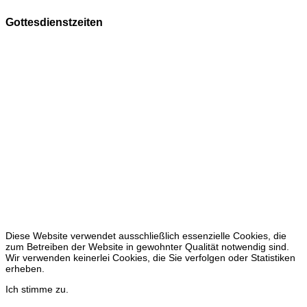
Gottesdienstzeiten
Sonntags
9.30 Uhr in der Christuskirche
A
n Feiertagen gelten gelegentlich Sonderzeiten.
Die Öffnungszeiten der Christuskirche
vom 01.04. bis 31.10
freitags 15 - 17 Uhr
sonntags 15 - 17 Uhr
keine Öffnung vom 27.12. bis 31.03
Diese Website verwendet ausschließlich essenzielle Cookies, die
zum Betreiben der Website in gewohnter Qualität notwendig sind.
Wir verwenden keinerlei Cookies, die Sie verfolgen oder Statistiken
erheben.
Ich stimme zu.